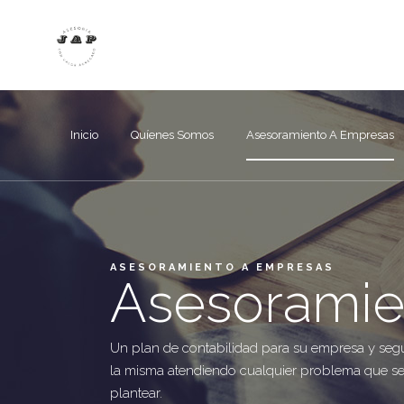
Inicio
Quíenes Somos
Asesoramiento A Empresas
ASESORAMIENTO A EMPRESAS
Asesoramie
Un plan de contabilidad para su empresa y seg
la misma atendiendo cualquier problema que se
plantear.