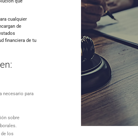
olución que
ara cualquier
ncargan de
 estados
ud financiera de tu
en:
 necesario para
ción sobre
borales.
 de los