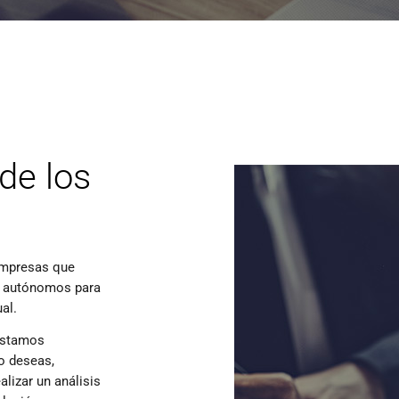
de los
empresas que
y autónomos para
al.
 estamos
o deseas,
lizar un análisis