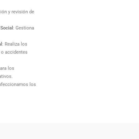
ión y revisión de
 Social
: Gestiona
l
: Realiza los
 o accidentes
para los
tivos.
nfeccionamos los