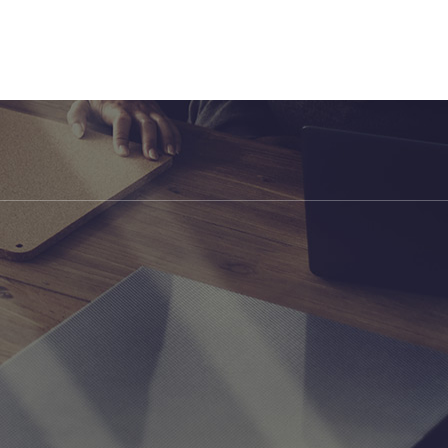
asesoriajap.com
Calle Vergara 7, Bajo D. 28830 San Fernando de Henares